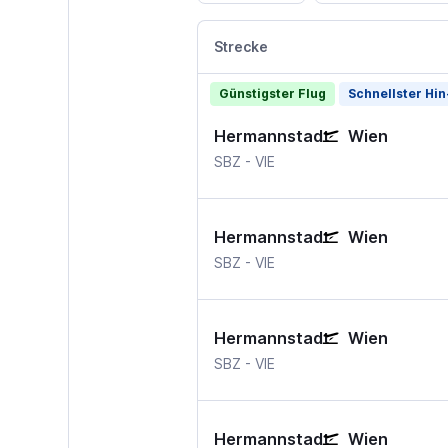
Strecke
Günstigster Flug
Schnellster Hin
Hermannstadt
Wien
Hermannstadt Sibiu
Wien-Schwechat
SBZ
-
VIE
Hermannstadt
Wien
Hermannstadt Sibiu
Wien-Schwechat
SBZ
-
VIE
Hermannstadt
Wien
Hermannstadt Sibiu
Wien-Schwechat
SBZ
-
VIE
Hermannstadt
Wien