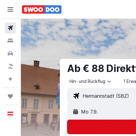
Flüge
Unterkünfte
Mietwagen
Ab € 88 Direk
Pauschalreisen
Mit KI planen
Hin- und Rückflug
1 Erw
Trips
Mo 7.9.
Deutsch