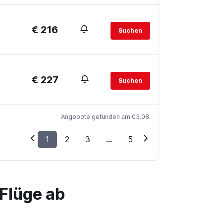
€ 216
Suchen
€ 227
Suchen
Angebote gefunden am 03.08.
1
2
3
...
5
Flüge ab