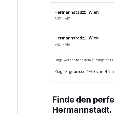
Hermannstadt
Wien
Hermannstadt Sibiu
Wien-Schwechat
SBZ
-
VIE
Hermannstadt
Wien
Hermannstadt Sibiu
Wien-Schwechat
SBZ
-
VIE
Flüge werden nach dem günstigsten Preis
Zeigt Ergebnisse 1–10 von 44 a
Finde den perf
Hermannstadt.