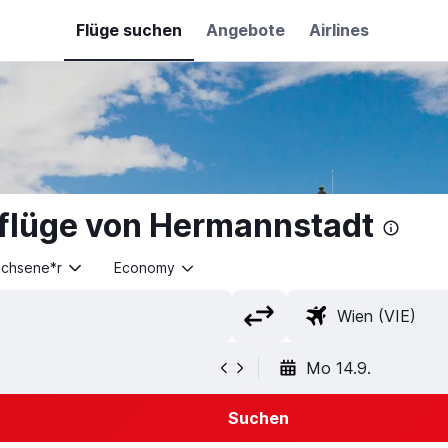
Flüge suchen
Angebote
Airlines
tflüge von Hermannstadt
achsene*r
Economy
Mo 14.9.
Suchen