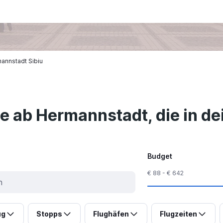
annstadt Sibiu
ge ab Hermannstadt, die in d
Budget
€ 88 - € 642
ug
Stopps
Flughäfen
Flugzeiten