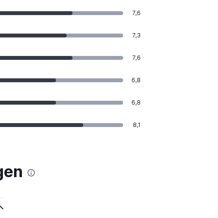
7,6
7,3
7,6
6,8
6,8
8,1
gen