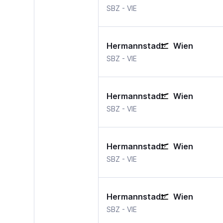
Hermannstadt Sibiu
Wien-Schwechat
SBZ
-
VIE
Hermannstadt
Wien
Hermannstadt Sibiu
Wien-Schwechat
SBZ
-
VIE
Hermannstadt
Wien
Hermannstadt Sibiu
Wien-Schwechat
SBZ
-
VIE
Hermannstadt
Wien
Hermannstadt Sibiu
Wien-Schwechat
SBZ
-
VIE
Hermannstadt
Wien
Hermannstadt Sibiu
Wien-Schwechat
SBZ
-
VIE