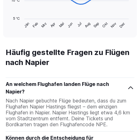
10 °C
The
chart
5 °C
has
Mrz
Jun
Sep
Dez
Jän
Apr
Jul
Okt
Feb
Mai
Aug
Nov
1
End
of
X
interactive
axis
chart
displaying
categories.
Häufig gestellte Fragen zu Flügen
Range:
nach Napier
14
categories.
The
chart
An welchem Flughafen landen Flüge nach
has
1
Napier?
Y
Nach Napier gebuchte Flüge bedeuten, dass du zum
axis
Flughafen Napier Hastings fliegst – dem einzigen
displaying
Flughafen in Napier. Napier Hastings liegt etwa 4,6 km
values.
vom Stadtzentrum entfernt. Deine Tickets und
Range:
Bordkarten tragen den Flughafencode NPE.
5
to
Können durch die Entscheidung für
20.