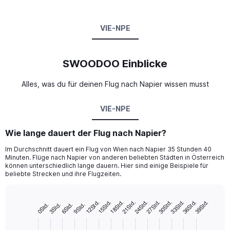
VIE-NPE
SWOODOO Einblicke
Alles, was du für deinen Flug nach Napier wissen musst
VIE-NPE
Wie lange dauert der Flug nach Napier?
Im Durchschnitt dauert ein Flug von Wien nach Napier 35 Stunden 40
Minuten. Flüge nach Napier von anderen beliebten Städten in Österreich
können unterschiedlich lange dauern. Hier sind einige Beispiele für
beliebte Strecken und ihre Flugzeiten.
24Std.
33Std.
18Std.
27Std.
12Std.
36Std.
21Std.
30Std.
15Std.
39Std.
9Std.
3Std.
6Std.
0Std.
Bar
Chart
graphic.
chart
with