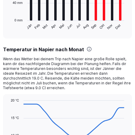
to
40 mm
The
2340.
chart
has
0 mm
1
Mrz
Jun
Sep
Dez
Jän
Apr
Jul
Okt
Feb
Mai
Aug
Nov
X
End
of
axis
interactive
displaying
chart
categories.
Temperatur in Napier nach Monat
Range:
12
Wenn das Wetter bei deinem Trip nach Napier eine große Rolle spielt,
categories.
kann dir das nachfolgende Diagramm bei der Planung helfen. Falls dir
The
wärmere Temperaturen besonders wichtig sind, ist der Jänner die
chart
ideale Reisezeit im Jahr. Die Temperaturen erreichen dann
durchschnittlich 19.0 C. Reisende, die Kälte meiden möchten, sollten
has
möglichst nicht im Juli buchen, wenn die Temperaturen in der Regel ihre
1
Tiefstwerte (etwa 9.0 C) erreichen.
Y
axis
20 °C
displaying
Line
values.
Chart
graphic.
chart
Range:
with
15 °C
0
14
to
data
120.
points.