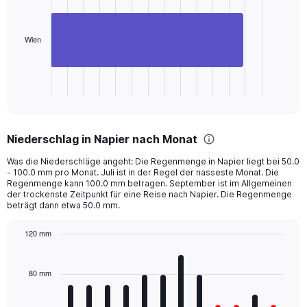
1
bar.
The
Wien
chart
has
1
X
End
of
axis
interactive
displaying
chart
categories.
Niederschlag in Napier nach Monat
Range:
1
Was die Niederschläge angeht: Die Regenmenge in Napier liegt bei 50.0
categories.
- 100.0 mm pro Monat. Juli ist in der Regel der nasseste Monat. Die
The
Regenmenge kann 100.0 mm betragen. September ist im Allgemeinen
chart
der trockenste Zeitpunkt für eine Reise nach Napier. Die Regenmenge
beträgt dann etwa 50.0 mm.
has
1
Y
120 mm
axis
Bar
Chart
displaying
graphic.
chart
with
values.
80 mm
12
Range:
bars.
0