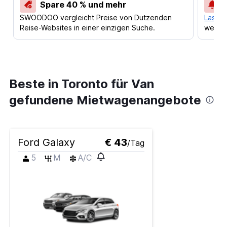
Spare 40 % und mehr
SWOODOO vergleicht Preise von Dutzenden
Lass d
Reise-Websites in einer einzigen Suche.
werden
Beste in Toronto für Van
gefundene Mietwagenangebote
Ford Galaxy
€ 43
/Tag
5
M
A/C