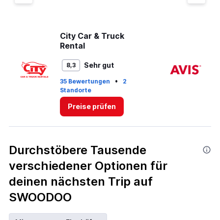
City Car & Truck
Av
Rental
Sehr gut
8,3
•
35 Bewertungen
2
14
Standorte
St
Preise prüfen
Durchstöbere Tausende
verschiedener Optionen für
deinen nächsten Trip auf
SWOODOO