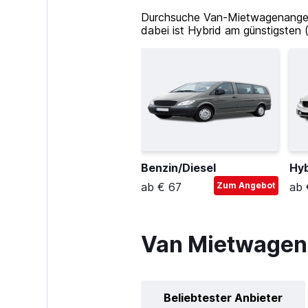
Durchsuche Van-Mietwagenangebot
dabei ist Hybrid am günstigsten 
Benzin/Diesel
Hyb
ab € 67
Zum Angebot
ab 
Van Mietwagen 
Beliebtester Anbieter