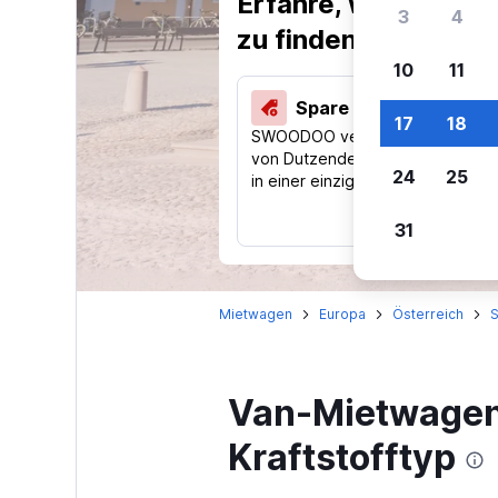
Erfahre, warum uns
3
4
zu finden.
10
11
Spare 40 % und mehr
17
18
SWOODOO vergleicht Preise
von Dutzenden Reise-Websites
24
25
in einer einzigen Suche.
31
Mietwagen
Europa
Österreich
S
Van-Mietwagen 
Kraftstofftyp