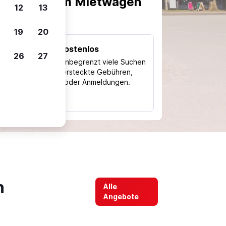
scheiden, um Mietwagen
12
13
19
20
Kostenlos
26
27
Trips
Nutze unbegrenzt viele Suchen
ohne versteckte Gebühren,
ch
Kosten oder Anmeldungen.
typ
h
Alle
Angebote