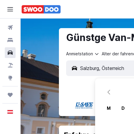
Flüge
Günstge Van-M
Hotels
Mietwagen
Anmietstation
Alter der fahre
Pauschalreisen
Explore
Trips
M
D
Deutsch