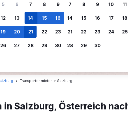
ere Reisenden sich für SWOODOO ent
5
6
7
8
9
7
8
9
10
11
12
13
14
15
16
14
15
16
17
18
Individuelle
Preisalarm
19
20
21
22
23
21
22
23
24
25
Anpassung von 
Lass dich benachrichtigen
,
Filtere deine
wenn Preise reduziert werden,
26
27
28
29
30
28
29
30
Mietwagenergebnisse na
um kein tolles Angebot zu
Anbieter, Preis, Fahrzeug
verpassen.
und mehr.
alzburg
Transporter mieten in Salzburg
in Salzburg, Österreich nac