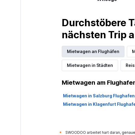
Großartig
9,3
Durchstöbere T
1 Bewertung
1 Standort
nächsten Trip
Hertz
Mietwagen an Flughäfen
M
Sehr gut
8,4
Mietwagen in Städten
Reis
3 Bewertungen
3 Standorte
Mietwagen am Flughafen
Mietwagen in Salzburg Flughafen
Avis
Mietwagen in Klagenfurt Flughaf
Gut
7,3
3 Bewertungen
2 Standorte
SWOODOO arbeitet hart daran, genaue 
*