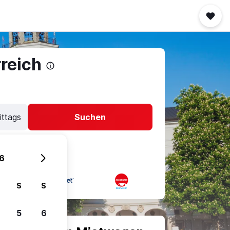
reich
ittags
Suchen
6
S
S
5
6