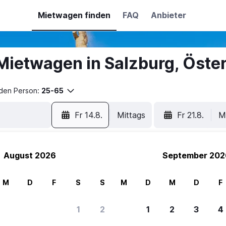
Mietwagen finden
FAQ
Anbieter
ietwagen in Salzburg, Öster
nden Person:
25-65
Fr 14.8.
Mittags
Fr 21.8.
M
August 2026
September 202
M
D
F
S
S
M
D
M
D
F
1
2
1
2
3
4