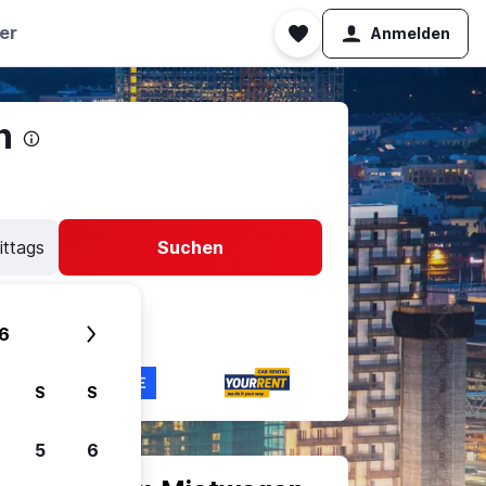
er
Anmelden
n
ittags
Suchen
6
S
S
5
6