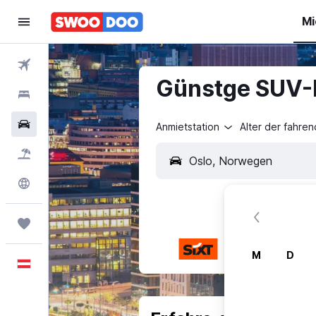
Mi
Flüge
Günstge SUV-
Hotels
Mietwagen
Anmietstation
Alter der fahre
Pauschalreisen
Explore
Trips
M
D
Deutsch