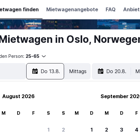
etwagen finden
Mietwagenangebote
FAQ
Anbiet
Mietwagen in Oslo, Norwege
nden Person:
25-65
Do 13.8.
Mittags
Do 20.8.
M
August 2026
September 202
M
D
F
S
S
M
D
M
D
F
1
2
1
2
3
4