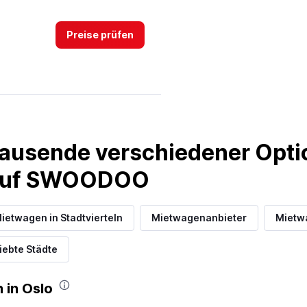
Preise prüfen
Preise prüfen
ausende verschiedener Optio
 auf SWOODOO
ietwagen in Stadtvierteln
Mietwagenanbieter
Mietwa
Preise prüfen
iebte Städte
 in Oslo