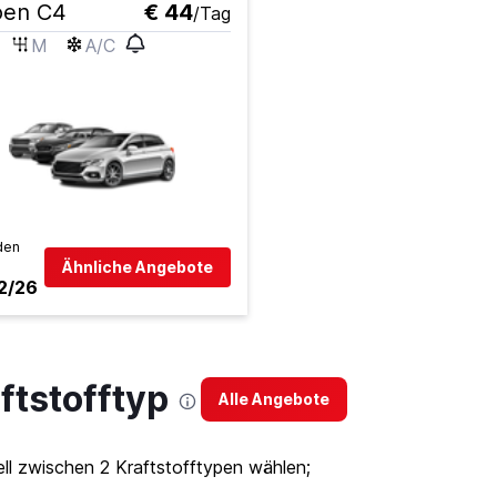
oen C4
€ 44
/Tag
M
A/C
den
Ähnliche Angebote
2/26
tstofftyp
Alle Angebote
l zwischen 2 Kraftstofftypen wählen;