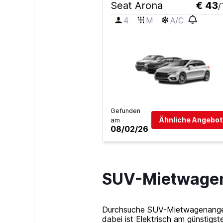
Seat Arona
€ 43
/
4
M
A/C
Gefunden
Ähnliche Angebot
am
08/02/26
SUV-Mietwagen 
Durchsuche SUV-Mietwagenangebo
dabei ist Elektrisch am günstigst