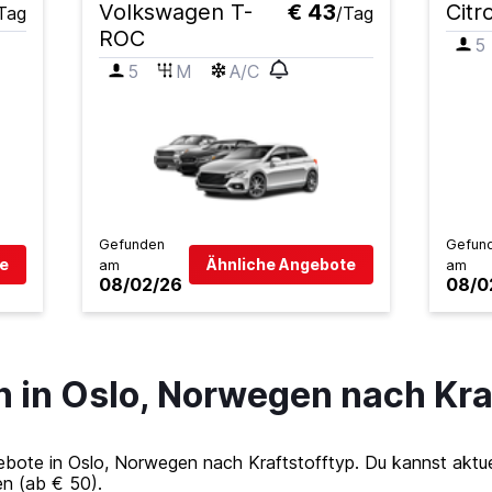
Volkswagen T-
€ 43
Citr
Tag
/Tag
ROC
5
5
M
A/C
Gefunden
Gefun
e
Ähnliche Angebote
am
am
08/02/26
08/0
in Oslo, Norwegen nach Kraf
te in Oslo, Norwegen nach Kraftstofftyp. Du kannst aktuel
en (ab € 50).