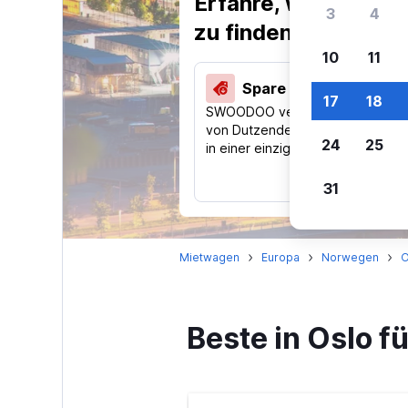
Erfahre, warum uns
3
4
zu finden.
10
11
Spare 40 % und mehr
17
18
SWOODOO vergleicht Preise
von Dutzenden Reise-Websites
24
25
in einer einzigen Suche.
31
Mietwagen
Europa
Norwegen
O
Beste in Oslo 