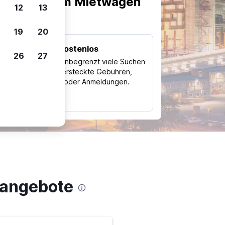
scheiden, um Mietwagen
12
13
19
20
Kostenlos
26
27
Trips
Nutze unbegrenzt viele Suchen
ohne versteckte Gebühren,
ch
Kosten oder Anmeldungen.
typ
nangebote