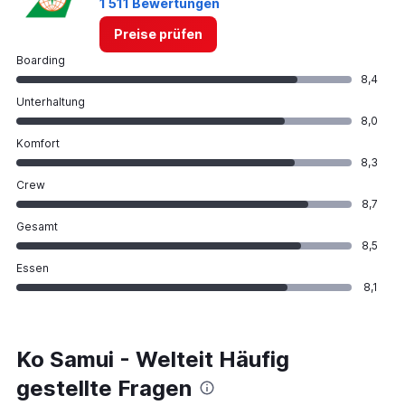
1 511 Bewertungen
Preise prüfen
Boarding
8,4
Unterhaltung
8,0
Komfort
8,3
Crew
8,7
Gesamt
8,5
Essen
8,1
Ko Samui - Welteit Häufig
gestellte Fragen